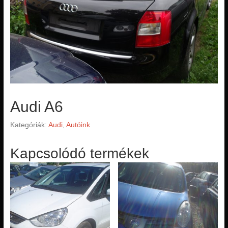
Audi A6
Kategóriák:
Audi
,
Autóink
Kapcsolódó termékek