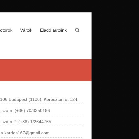
otorok
Váltók
Eladó autóink
106 Budapest (1106), Keresztúri út 124.
onszám: (+36) 70/3350186
onszám 2: (+36) 1/2644765
: a.kardos167@gmail.com