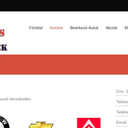
Főoldal
Autóink
Beérkező Autok
Akciók
M
Cím: 1
tautó kereskedés.
Telef
Telef
Email