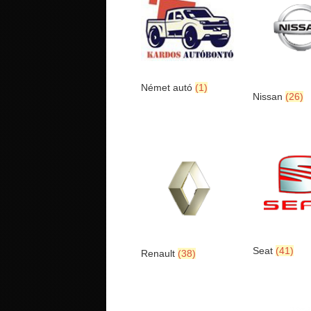
Német autó
(1)
Nissan
(26)
Seat
(41)
Renault
(38)