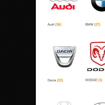
Audi
(36)
BMW
(27)
DODGE
(1)
Dacia
(22)