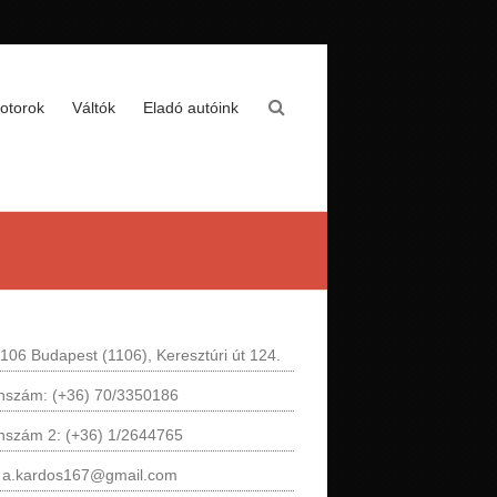
otorok
Váltók
Eladó autóink
106 Budapest (1106), Keresztúri út 124.
onszám: (+36) 70/3350186
onszám 2: (+36) 1/2644765
: a.kardos167@gmail.com