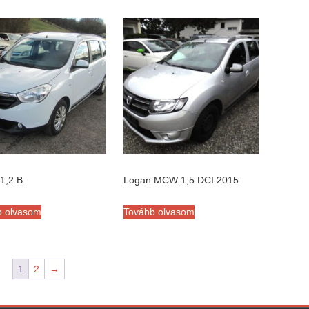
1,2 B.
Logan MCW 1,5 DCI 2015
b olvasom
Tovább olvasom
1
2
→