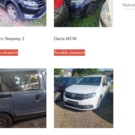
Nyitva
ro Stepway 2
Dacia MCW
b olvasom
Tovább olvasom