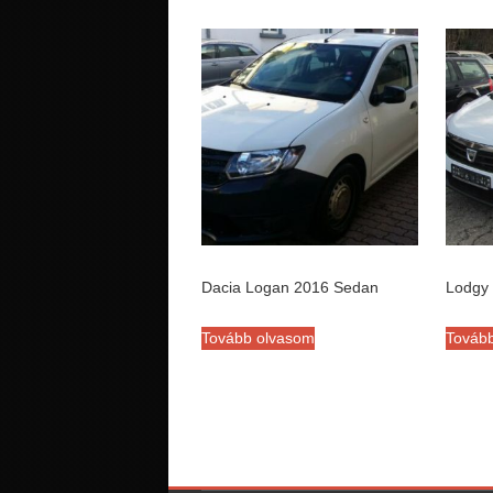
Dacia Logan 2016 Sedan
Lodgy 
Tovább olvasom
Továb