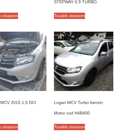
STEPWAY 0,9 TURBO
b olvasom
Tovább olvasom
 MCV 2015 1,5 DCI
Logan MCV Turbo benzin
Motor cod H4B400
b olvasom
Tovább olvasom