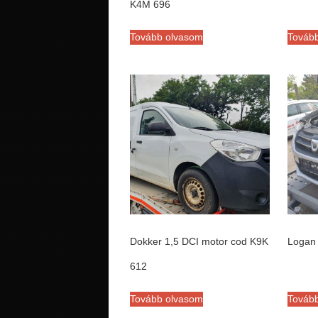
K4M 696
Tovább olvasom
Továb
Dokker 1,5 DCI motor cod K9K
Logan
612
Tovább olvasom
Továb