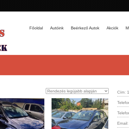
Főoldal
Autóink
Beérkező Autok
Akciók
M
Cím: 1
Telef
Telef
Email