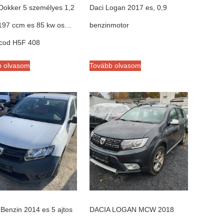
Dokker 5 személyes 1,2
Daci Logan 2017 es, 0,9
197 ccm es 85 kw os…
benzinmotor
 cod H5F 408
b olvasom
Tovább olvasom
Benzin 2014 es 5 ajtos
DACIA LOGAN MCW 2018