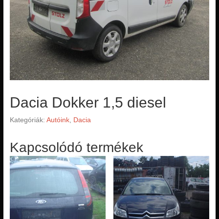
Dacia Dokker 1,5 diesel
Kategóriák:
Autóink
,
Dacia
Kapcsolódó termékek