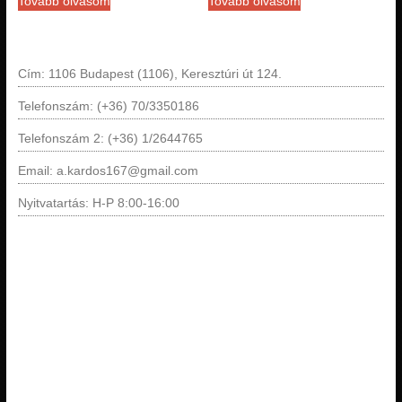
Tovább olvasom
Tovább olvasom
Cím: 1106 Budapest (1106), Keresztúri út 124.
Telefonszám: (+36) 70/3350186
Telefonszám 2: (+36) 1/2644765
Email: a.kardos167@gmail.com
Nyitvatartás: H-P 8:00-16:00