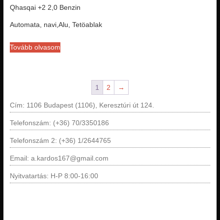
Qhasqai +2 2,0 Benzin
Automata, navi,Alu, Tetöablak
Tovább olvasom
1
2
→
Cím: 1106 Budapest (1106), Keresztúri út 124.
Telefonszám: (+36) 70/3350186
Telefonszám 2: (+36) 1/2644765
Email: a.kardos167@gmail.com
Nyitvatartás: H-P 8:00-16:00