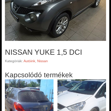
NISSAN YUKE 1,5 DCI
Kategóriák:
Autóink
,
Nissan
Kapcsolódó termékek