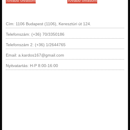
Tovább olvasom
Tovább olvasom
Cím: 1106 Budapest (1106), Keresztúri út 124.
Telefonszám: (+36) 70/3350186
Telefonszám 2: (+36) 1/2644765
Email: a.kardos167@gmail.com
Nyitvatartás: H-P 8:00-16:00