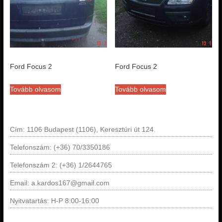
Ford Focus 2
Ford Focus 2
Tovább olvasom
Tovább olvasom
Cím: 1106 Budapest (1106), Keresztúri út 124.
Telefonszám: (+36) 70/3350186
Telefonszám 2: (+36) 1/2644765
Email: a.kardos167@gmail.com
Nyitvatartás: H-P 8:00-16:00