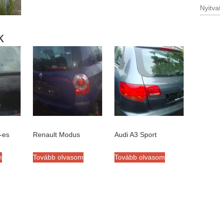
Nyitva
k
-es
Renault Modus
Audi A3 Sport
m
Tovább olvasom
Tovább olvasom