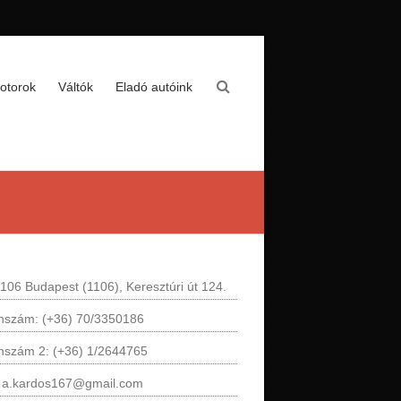
otorok
Váltók
Eladó autóink
106 Budapest (1106), Keresztúri út 124.
onszám: (+36) 70/3350186
onszám 2: (+36) 1/2644765
: a.kardos167@gmail.com