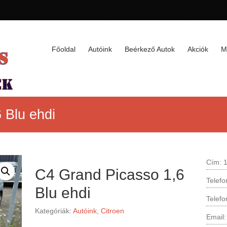
Főoldal
Autóink
Beérkező Autok
Akciók
M
 Blu ehdi
Cím: 1
C4 Grand Picasso 1,6
Telef
Blu ehdi
Telef
Kategóriák:
Autóink
,
Citroen
Email