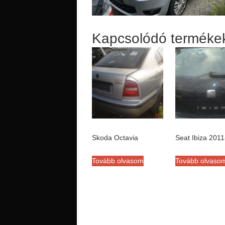
Kapcsolódó terméke
Skoda Octavia
Seat Ibiza 2011
Tovább olvasom
Tovább olvaso