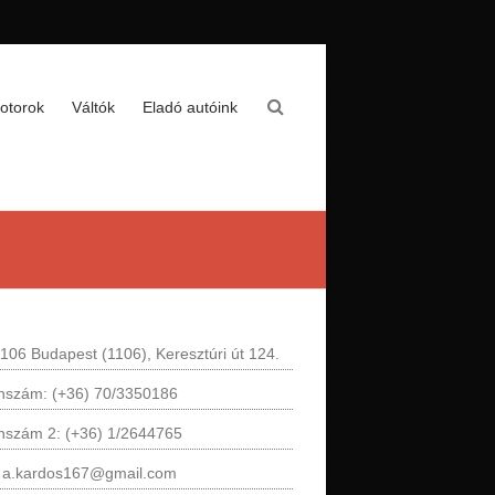
otorok
Váltók
Eladó autóink
106 Budapest (1106), Keresztúri út 124.
onszám: (+36) 70/3350186
onszám 2: (+36) 1/2644765
: a.kardos167@gmail.com