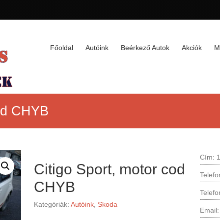
Főoldal
Autóink
Beérkező Autok
Akciók
M
cod CHYB
Cím: 1
Citigo Sport, motor cod
Telef
CHYB
Telef
Kategóriák:
Autóink
,
Skoda
Email