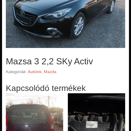
Mazsa 3 2,2 SKy Activ
Kategóriák:
Autóink
,
Mazda
Kapcsolódó termékek