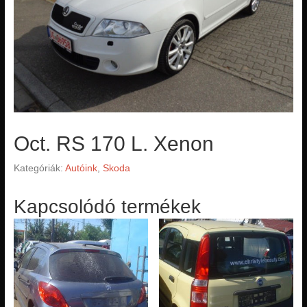
Oct. RS 170 L. Xenon
Kategóriák:
Autóink
,
Skoda
Kapcsolódó termékek