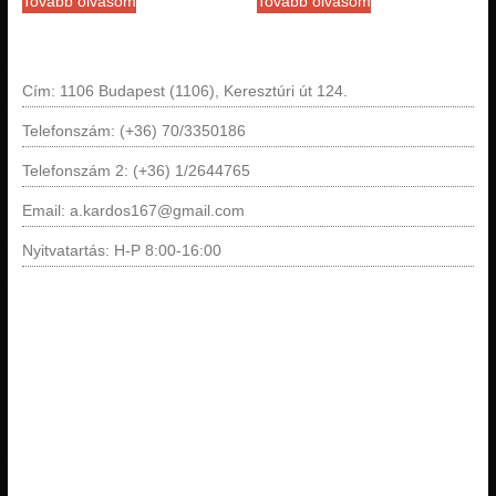
Tovább olvasom
Tovább olvasom
Cím: 1106 Budapest (1106), Keresztúri út 124.
Telefonszám: (+36) 70/3350186
Telefonszám 2: (+36) 1/2644765
Email: a.kardos167@gmail.com
Nyitvatartás: H-P 8:00-16:00