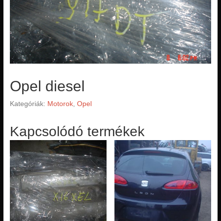
Opel diesel
Kategóriák:
Motorok
,
Opel
Kapcsolódó termékek