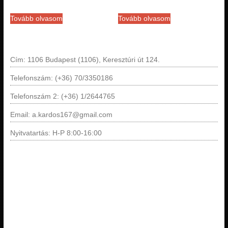
Tovább olvasom
Tovább olvasom
Cím: 1106 Budapest (1106), Keresztúri út 124.
Telefonszám: (+36) 70/3350186
Telefonszám 2: (+36) 1/2644765
Email: a.kardos167@gmail.com
Nyitvatartás: H-P 8:00-16:00