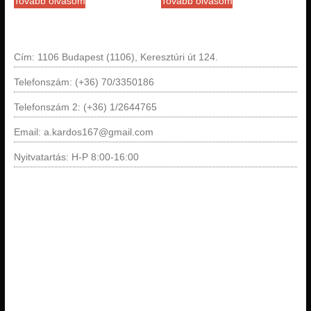
Tovább olvasom
Tovább olvasom
Cím: 1106 Budapest (1106), Keresztúri út 124.
Telefonszám: (+36) 70/3350186
Telefonszám 2: (+36) 1/2644765
Email: a.kardos167@gmail.com
Nyitvatartás: H-P 8:00-16:00