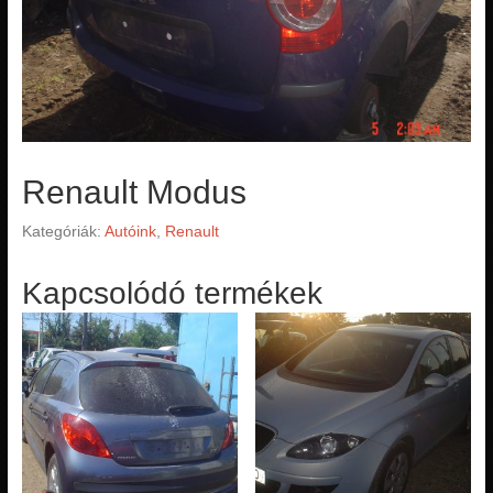
Renault Modus
Kategóriák:
Autóink
,
Renault
Kapcsolódó termékek