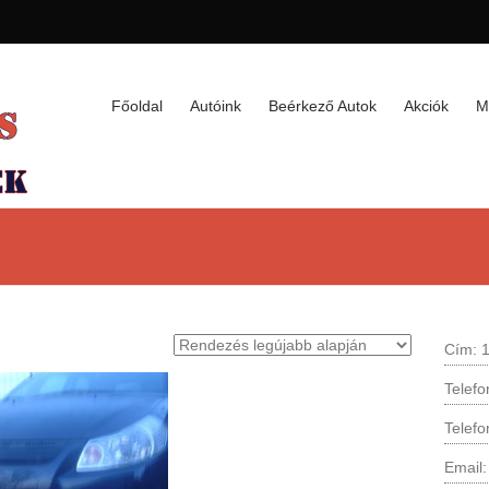
Főoldal
Autóink
Beérkező Autok
Akciók
M
Cím: 1
Telef
Telef
Email