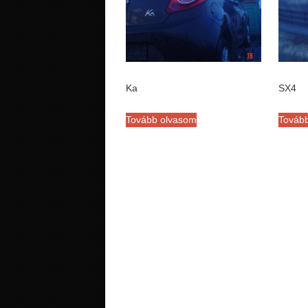
Ka
SX4
Tovább olvasom
Továb