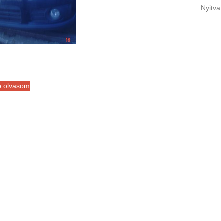
Nyitva
b olvasom