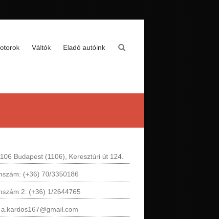
otorok
Váltók
Eladó autóink
106 Budapest (1106), Keresztúri út 124.
onszám: (+36) 70/3350186
onszám 2: (+36) 1/2644765
: a.kardos167@gmail.com