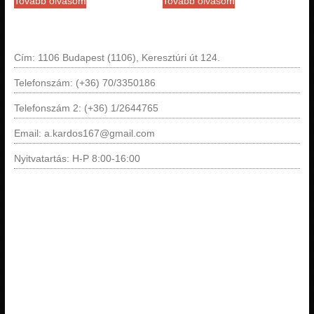
Tovább olvasom
Tovább olvasom
Cím: 1106 Budapest (1106), Keresztúri út 124.
Telefonszám: (+36) 70/3350186
Telefonszám 2: (+36) 1/2644765
Email: a.kardos167@gmail.com
Nyitvatartás: H-P 8:00-16:00