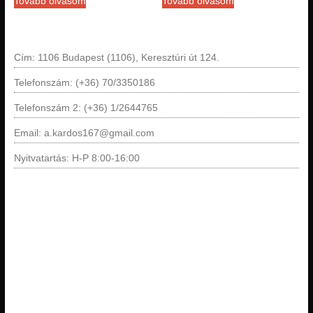
Tovább olvasom
Tovább olvasom
Cím: 1106 Budapest (1106), Keresztúri út 124.
Telefonszám: (+36) 70/3350186
Telefonszám 2: (+36) 1/2644765
Email: a.kardos167@gmail.com
Nyitvatartás: H-P 8:00-16:00