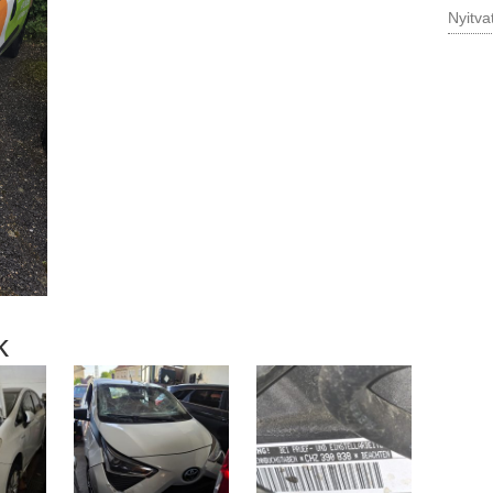
Nyitva
k