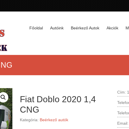
Főoldal
Autóink
Beérkező Autok
Akciók
M
 CNG
Cím: 1
Fiat Doblo 2020 1,4
Telef
CNG
Telef
Kategória:
Beérkező autók
Email