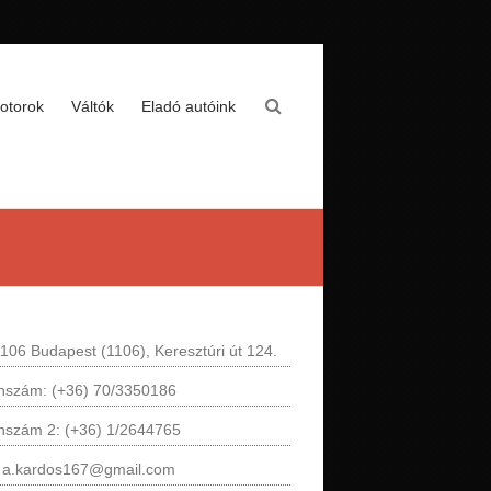
otorok
Váltók
Eladó autóink
106 Budapest (1106), Keresztúri út 124.
onszám: (+36) 70/3350186
onszám 2: (+36) 1/2644765
: a.kardos167@gmail.com