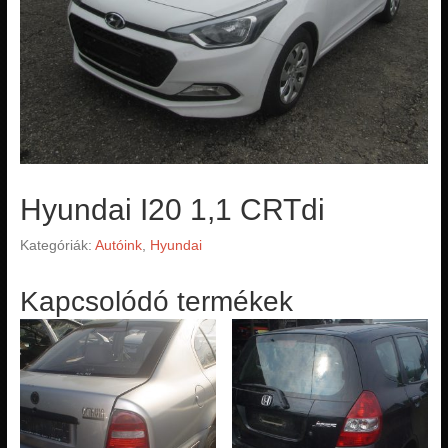
Hyundai I20 1,1 CRTdi
Kategóriák:
Autóink
,
Hyundai
Kapcsolódó termékek