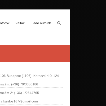
otorok
Váltók
Eladó autóink
106 Budapest (1106), Keresztúri út 124.
onszám: (+36) 70/3350186
onszám 2: (+36) 1/2644765
: a.kardos167@gmail.com