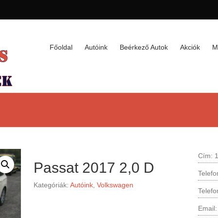
Főoldal
Autóink
Beérkező Autok
Akciók
M
Cím: 1
Passat 2017 2,0 D
Telef
Kategóriák:
Autóink
,
Volkswagen
Telef
Email