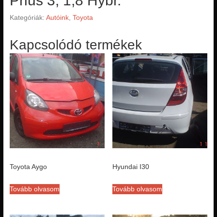
Prius 3, 1,8 Hybr.
Kategóriák:
Autóink
,
Toyota
Kapcsolódó termékek
Toyota Aygo
Hyundai I30
Tovább olvasom
Tovább olvasom