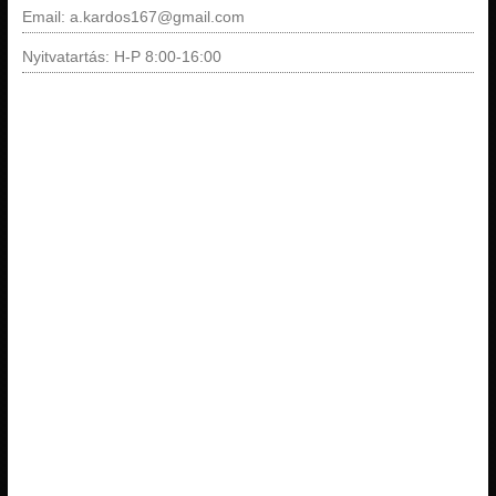
Email: a.kardos167@gmail.com
Nyitvatartás: H-P 8:00-16:00