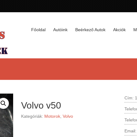
Főoldal
Autóink
Beérkező Autok
Akciók
M
Cím: 1
Volvo v50
Telef
Kategóriák:
Motorok
,
Volvo
Telef
Email