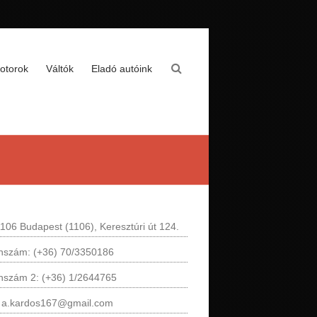
otorok
Váltók
Eladó autóink
106 Budapest (1106), Keresztúri út 124.
onszám: (+36) 70/3350186
onszám 2: (+36) 1/2644765
: a.kardos167@gmail.com