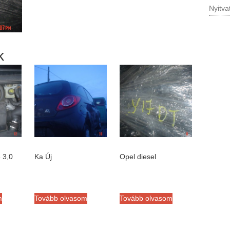
Nyitva
k
 3,0
Ka Új
Opel diesel
m
Tovább olvasom
Tovább olvasom