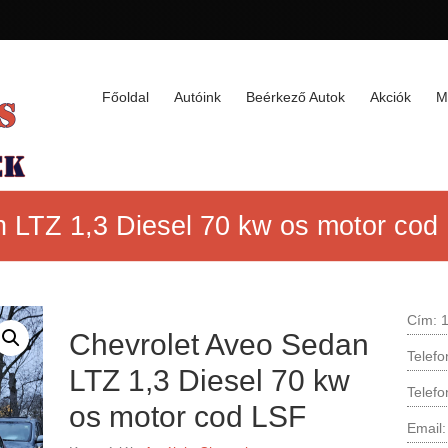
Főoldal
Autóink
Beérkező Autok
Akciók
M
 LTZ 1,3 Diesel 70 kw os motor cod
Cím: 1
Chevrolet Aveo Sedan
Telef
LTZ 1,3 Diesel 70 kw
Telef
os motor cod LSF
Email