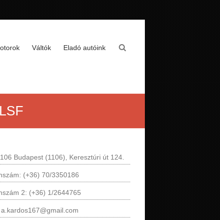
otorok
Váltók
Eladó autóink
 LSF
106 Budapest (1106), Keresztúri út 124.
onszám: (+36) 70/3350186
onszám 2: (+36) 1/2644765
: a.kardos167@gmail.com