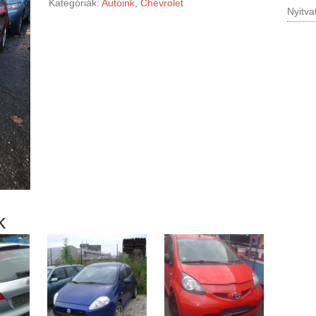
Kategóriák:
Autóink
,
Chevrolet
Nyitva
k