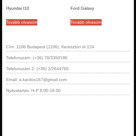
Hyundai I10
Ford Galaxy
Tovább olvasom
Tovább olvasom
Cím: 1106 Budapest (1106), Keresztúri út 124.
Telefonszám: (+36) 70/3350186
Telefonszám 2: (+36) 1/2644765
Email: a.kardos167@gmail.com
Nyitvatartás: H-P 8:00-16:00