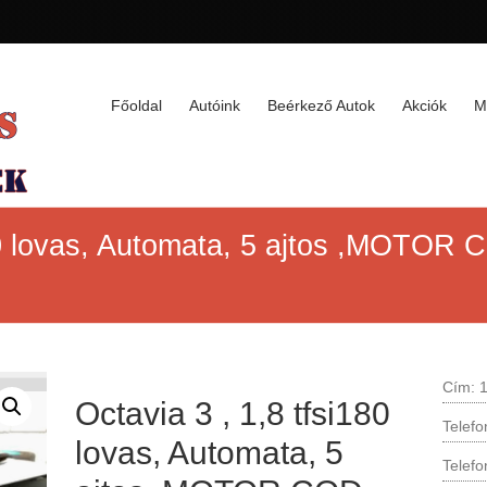
Főoldal
Autóink
Beérkező Autok
Akciók
M
180 lovas, Automata, 5 ajtos ,MOTOR
Cím: 1
Octavia 3 , 1,8 tfsi180
Telef
lovas, Automata, 5
Telef