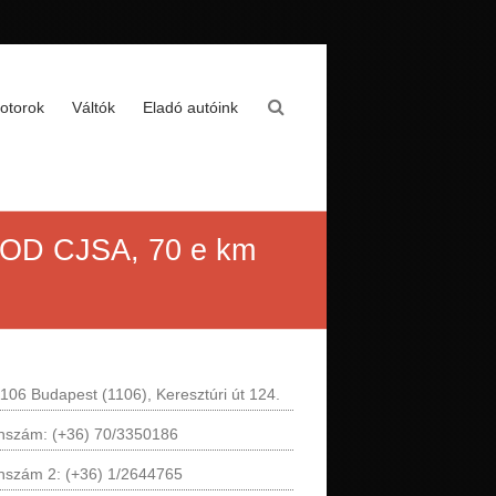
otorok
Váltók
Eladó autóink
 COD CJSA, 70 e km
106 Budapest (1106), Keresztúri út 124.
onszám: (+36) 70/3350186
onszám 2: (+36) 1/2644765