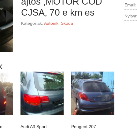
ajtos ,MOTOR COD
Email
CJSA, 70 e km es
Nyitva
Kategóriák:
Autóink
,
Skoda
k
eo
Audi A3 Sport
Peugeot 207