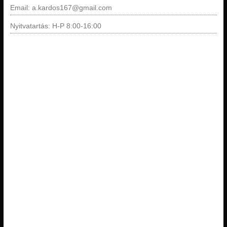
Email: a.kardos167@gmail.com
Nyitvatartás: H-P 8:00-16:00