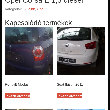
Opel Corsa E 1,3 diesel
Kategóriák:
Autóink
,
Opel
Kapcsolódó termékek
Renault Modus
Seat Ibiza I 2011
Tovább olvasom
Tovább olvasom