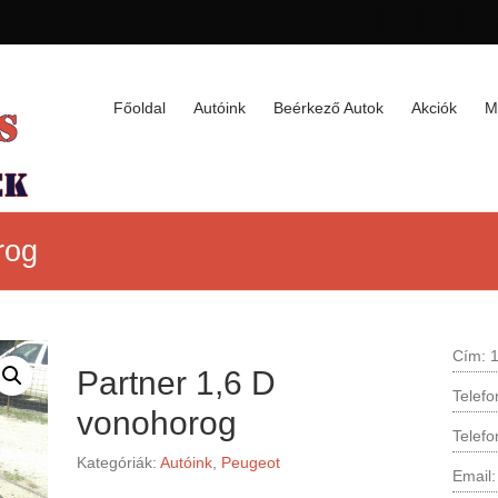
Főoldal
Autóink
Beérkező Autok
Akciók
M
rog
Cím: 1
Partner 1,6 D
Telef
vonohorog
Telef
Kategóriák:
Autóink
,
Peugeot
Email