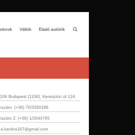
otorok
Váltók
Eladó autóink
106 Budapest (1106), Keresztúri út 124.
onszám: (+36) 70/3350186
onszám 2: (+36) 1/2644765
: a.kardos167@gmail.com