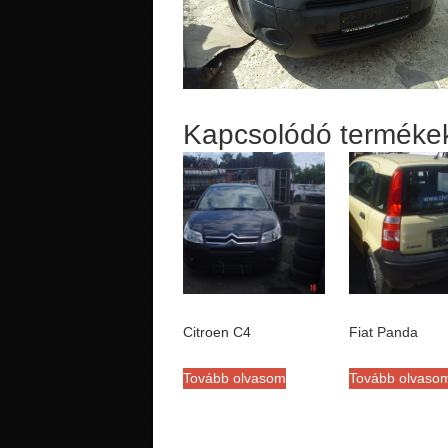
Kapcsolódó terméke
Citroen C4
Fiat Panda
Tovább olvasom
Tovább olvaso