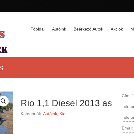
Főoldal
Autóink
Beérkező Autok
Akciók
M
s
Cím: 1
Rio 1,1 Diesel 2013 as
Telef
Kategóriák:
Autóink
,
Kia
Telef
Email