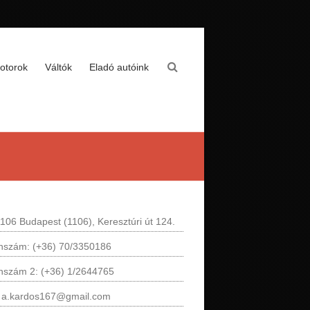
otorok
Váltók
Eladó autóink
106 Budapest (1106), Keresztúri út 124.
onszám: (+36) 70/3350186
onszám 2: (+36) 1/2644765
: a.kardos167@gmail.com