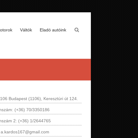
otorok
Váltók
Eladó autóink
106 Budapest (1106), Keresztúri út 124.
onszám: (+36) 70/3350186
onszám 2: (+36) 1/2644765
: a.kardos167@gmail.com