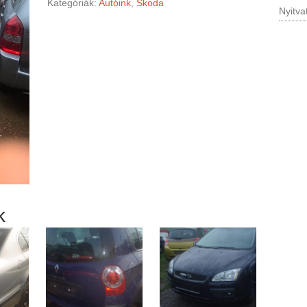
Kategóriák:
Autóink
,
Skoda
Nyitva
k