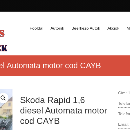
Főoldal
Autóink
Beérkező Autok
Akciók
M
sel Automata motor cod CAYB
Cím: 1
Skoda Rapid 1,6
Telef
diesel Automata motor
Telef
cod CAYB
Email