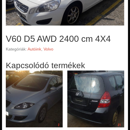
V60 D5 AWD 2400 cm 4X4
Kategóriák:
Autóink
,
Volvo
Kapcsolódó termékek