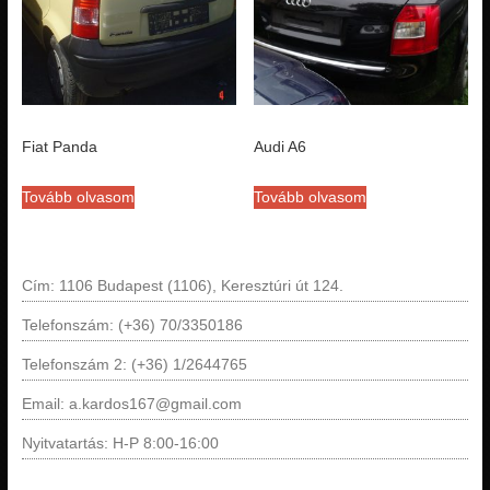
Fiat Panda
Audi A6
Tovább olvasom
Tovább olvasom
Cím: 1106 Budapest (1106), Keresztúri út 124.
Telefonszám: (+36) 70/3350186
Telefonszám 2: (+36) 1/2644765
Email: a.kardos167@gmail.com
Nyitvatartás: H-P 8:00-16:00